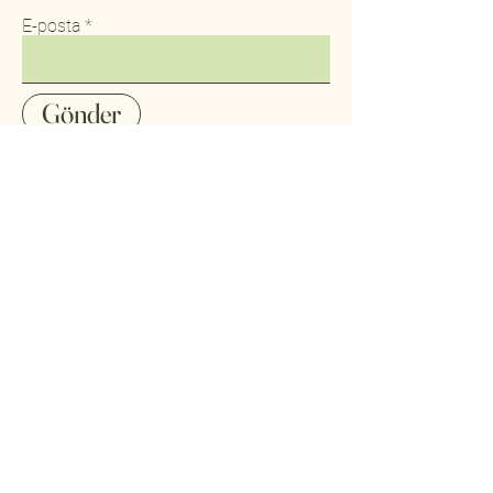
E-posta
Gönder
Ana Sayfa
Ürünler
Hakkımızda
İletişim
Şartlar ve Koşullar
Gizlilik Politikası
Çerez Politikası