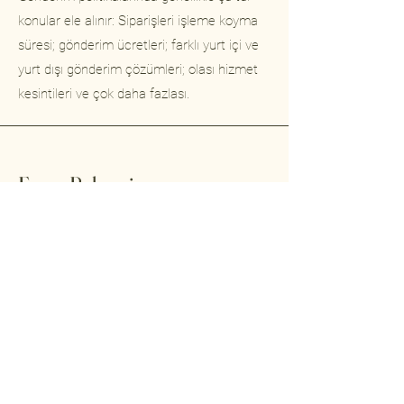
konular ele alınır: Siparişleri işleme koyma
süresi; gönderim ücretleri; farklı yurt içi ve
yurt dışı gönderim çözümleri; olası hizmet
kesintileri ve çok daha fazlası.
Faura Bahçesine
Katılın
Bizden haber alın !
E-posta
Gönder